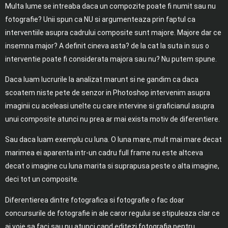
Multa lume se intreaba daca un compozite poate fi numit sau nu
fotografie? Unii spun ca NU si argumenteaza prin faptul ca
interventiile asupra cadrului composite sunt majore. Majore dar ce
insemna major? A definit cineva asta? de la cat la suta in sus o
interventie poate fi considerata majora sau nu? Nu putem spune.
Daca luam lucrurile la analizat marunt si ne gandim ca daca
scoatem niste pete de senzor in Photoshop intervenim asupra
imaginii cu aceleasi unelte cu care intervine si graficianul asupra
unui composite atunci nu prea ar mai exista motiv de diferentiere.
Sau daca luam exemplu cu luna. O luna mare, mult mai mare decat
marimea ei aparenta intr-un cadru full frame nu este altceva
decat o imagine cu luna marita si suprapusa peste o alta imagine,
deci tot un composite.
Diferentierea dintre fotografica si fotografie o fac doar
concursurile de fotografie in ale caror regului se stipuleaza clar ce
ai voie sa faci sau nu atunci cand editezi fotografia pentru