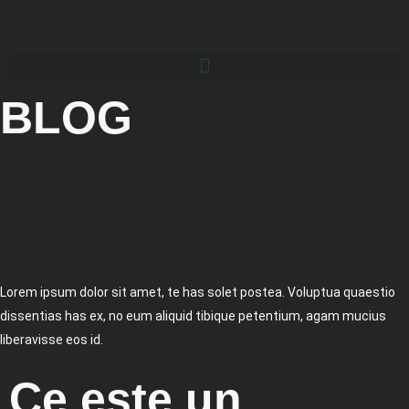
BLOG
Despre viața de videograf,
sporturi extreme și alte
subiecte
Lorem ipsum dolor sit amet, te has solet postea. Voluptua quaestio
dissentias has ex, no eum aliquid tibique petentium, agam mucius
liberavisse eos id.
Ce este un