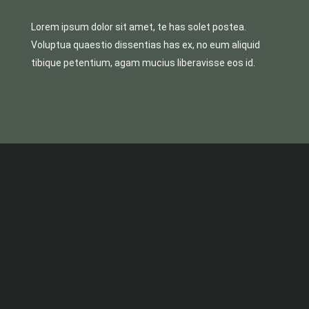
Lorem ipsum dolor sit amet, te has solet postea.
Voluptua quaestio dissentias has ex, no eum aliquid
tibique petentium, agam mucius liberavisse eos id.